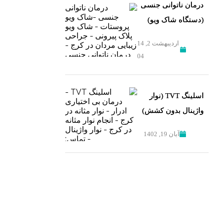
درمان ناتوانی جنسی
(دستگاه شاک ویو)
اردیبهشت 2, 14
04
اسلینگ TVT (نوار
واژینال بدون کشش)
آبان 19, 1402